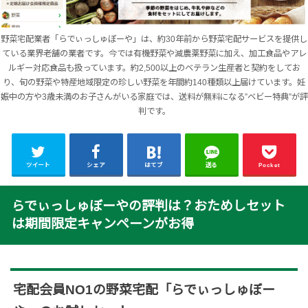
野菜宅配業者「らでぃっしゅぼーや」は、約30年前から野菜宅配サービスを提供し
ている業界老舗の業者です。今では有機野菜や減農薬野菜に加え、加工食品やアレ
ルギー対応食品も扱っています。約2,500以上のベテラン生産者と契約をしてお
り、旬の野菜や特産地域限定の珍しい野菜を年間約140種類以上届けています。妊
娠中の方や3歳未満のお子さんがいる家庭では、送料が無料になる”ベビー特典”が評
判です。
ツイート
シェア
はてブ
送る
Pocket
らでぃっしゅぼーやの評判は？おためしセット
は期間限定キャンペーンがお得
宅配会員NO1の野菜宅配「らでぃっしゅぼー